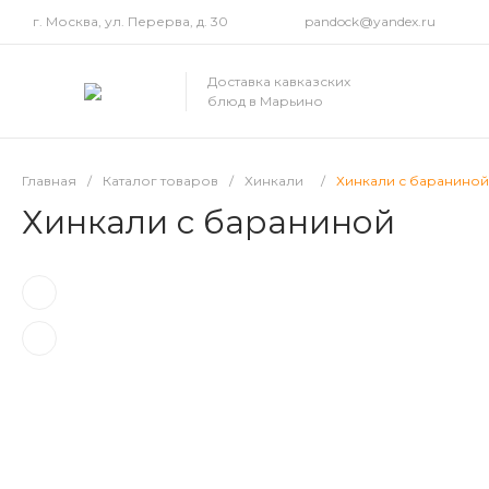
г. Москва, ул. Перерва, д. 30
pandock@yandex.ru
Доставка кавказских
блюд в Марьино
Главная
/
Каталог товаров
/
Хинкали
/
Хинкали с бараниной
Хинкали с бараниной