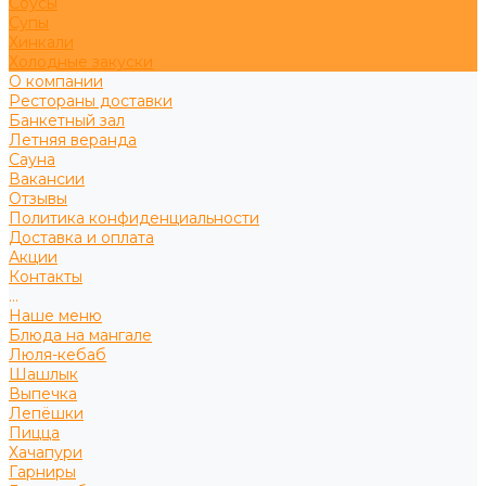
Соусы
Супы
Хинкали
Холодные закуски
О компании
Рестораны доставки
Банкетный зал
Летняя веранда
Сауна
Вакансии
Отзывы
Политика конфиденциальности
Доставка и оплата
Акции
Контакты
...
Наше меню
Блюда на мангале
Люля-кебаб
Шашлык
Выпечка
Лепёшки
Пицца
Хачапури
Гарниры