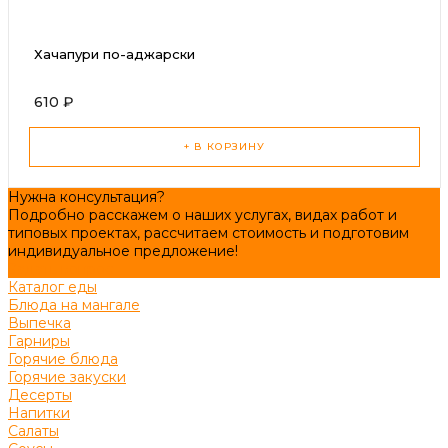
Хачапури по-аджарски
610 ₽
+ В КОРЗИНУ
Нужна консультация?
Подробно расскажем о наших услугах, видах работ и
типовых проектах, рассчитаем стоимость и подготовим
индивидуальное предложение!
Задать вопрос
Каталог еды
Блюда на мангале
Выпечка
Гарниры
Горячие блюда
Горячие закуски
Десерты
Напитки
Салаты