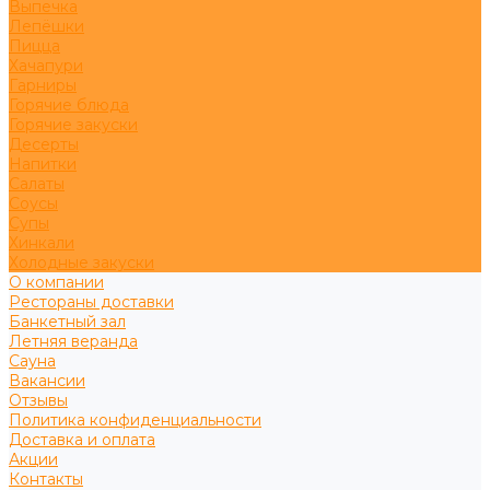
Выпечка
Лепёшки
Пицца
Хачапури
Гарниры
Горячие блюда
Горячие закуски
Десерты
Напитки
Салаты
Соусы
Супы
Хинкали
Холодные закуски
О компании
Рестораны доставки
Банкетный зал
Летняя веранда
Сауна
Вакансии
Отзывы
Политика конфиденциальности
Доставка и оплата
Акции
Контакты