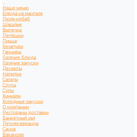
...
Наше меню
Блюда на мангале
Люля-кебаб
Шашлык
Выпечка
Лепёшки
Пицца
Хачапури
Гарниры
Горячие блюда
Горячие закуски
Десерты
Напитки
Салаты
Соусы
Супы
Хинкали
Холодные закуски
О компании
Рестораны доставки
Банкетный зал
Летняя веранда
Сауна
Вакансии