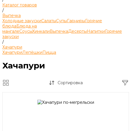
Каталог товаров
/
Выпечка
Холодные закуски
Салаты
Супы
Гарниры
Горячие
блюда
Блюда на
мангале
Соусы
Хинкали
Выпечка
Десерты
Напитки
Горячие
закуски
/
Хачапури
Хачапури
Лепёшки
Пицца
Хачапури
Сортировка