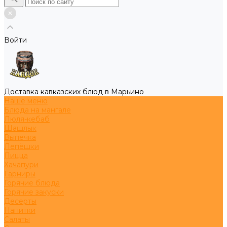
Войти
Доставка кавказских блюд в Марьино
Наше меню
Блюда на мангале
Люля-кебаб
Шашлык
Выпечка
Лепёшки
Пицца
Хачапури
Гарниры
Горячие блюда
Горячие закуски
Десерты
Напитки
Салаты